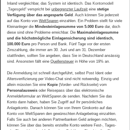
Inland vergleichbar, das System ist identisch. Das
Kontomodell
„Tagesgeld“
verspricht bei
unbegrenzter Laufzeit
eine
stetige
Verfügung über das angesparte Geld
. Auch können Sie jederzeit
auf das Konto von
WeltSparen
einzahlen. Ein Problem stellt für viele
Kleinanleger die
Mindesteinlagesumme von 5.000 Euro
dar, doch
diese sind ohne Probleme erreichbar. Die
Maximaleinlagesumme
und die höchstmögliche Einlagensicherung sind identisch,
100.000 Euro
pro Person und Bank. Fünf Tage vor der ersten
Zinszahlung, die immer am 30. Juni und am 31. Dezember
stattfinden, sollten Sie angeben, dass Sie in Deutschland ansässig
sind. Ansonsten fällt eine
Quellensteuer
in Höhe von 19% an.
Die Anmeldung ist schnell durchgeführt, selbst Post Ident oder
Altersverifizierung per Video-Chat sind nicht notwendig. Einzig und
allein müssten Sie eine
Kopie
(Vorder- und Rückseite) vom
Personalausweis
oder Reisepass über das elektronische
Anmeldeformular an WeltSparen.de senden. Nachdem Sie das
Konto dann haben, haben Sie Zugriff auf Ihr persönliches
Anlagekonto. Danach können Sie von Ihrem Girokonto auf das
Konto von WeltSparen den gewünschten Anlagebetrag einzahlen.
Falls Sie auch bei anderen Partnerbanken Geld anlegen möchten,
können Sie über das bereits erstellte Konto weitere Fest-, Tages-