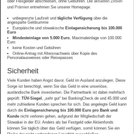
oder Flexgelder abschließen, ohne Gebühren. Die
aktuellen Zinsen
und
Prämien
entnehmen Sie unserer Homepage.
unbegrenzte Laufzeit und
tägliche Verfügung
über die
angesparte Geldsumme
Europäische und slowakische
Einlagensicherung
bis 100.000
Euro
Mindesteinlage von 5.000 Euro
, Maximaleinlage von 100.000
Euro
keine Kosten und Gebühren
Online-Antrag mit Altersnachweis über Kopie des
Personalausweises oder Reisepasses
Sicherheit
Viele Kunden haben Angst davor, Geld im Ausland anzulegen. Diese
Sorge ist berechtigt, wenn Sie das Geld in eine unseriöse,
ausländische Bank investierten. Die Partnerbank ist dabei mehrfach
geprüft:
TÜV-Siegel
, „sehr gut“ bei BankingCheck.de und 45.000 und
mehr zufriedene Kunden sprechen für sich. Das angelegte Geld kann
durch die
Einlagensicherung bis 100.000 Euro pro Bank und
Kunde
nicht verloren gehen, aufgrund der Mitgliedschaft der
Slowakei in der EU. Anders als bei Festgeld oder Aktienfonds
können Sie täglich über das Geld verfügen, somit können Sie ein