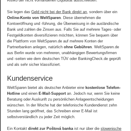
Risiko der nicht vorhandenen Liquidität ausschließen.
Sie legen das
Geld nicht bei der Bank direkt an
, sondern über ein
Online-Konto von WeltSparen
. Diese übernehmen die
Kontoeröffnung und -führung, die Überweisung in die ausländische
Bank und zahlen die Zinsen aus. Falls Sie auf mehrere Tages- oder
Festgeldkonten diversifizieren möchten, können Sie bequem über
die Plattform von WeltSparen.de auf mehrere Konten der
Partnerbanken anlegen, natürlich
ohne Gebühren
. WeltSparen.de
aus Berlin wurde von mehreren, unabhängigen Bewertungsfirmen
und -seiten wie dem deutschen TÜV oder BankingCheck.de geprüft
und als sehr sicher klassifiziert.
Kundenservice
WeltSparen bietet als deutscher Anbieter eine
kostenlose Telefon-
Hotline
und einen
E-Mail-Support
an. Jedoch nur, wenn Sie keine
Beratung oder Auskunft zu persönlichen Anlageentscheidungen
wünschen. In der Woche hat der telefonische Kundendienst zehn
Stunden lang geöffnet, das Schreiben einer E-Mail ist
selbstverständlich zu jeder Zeit möglich.
Ein Kontakt
direkt zur Poštová banka
ist nur über die
slowenische