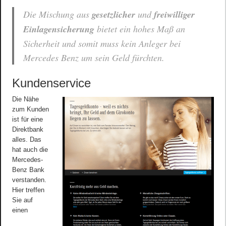
Die Mischung aus
gesetzlicher
und
freiwilliger
Einlagensicherung
bietet ein hohes Maß an
Sicherheit und somit muss kein Anleger bei
Mercedes Benz um sein Geld fürchten.
Kundenservice
Die Nähe
zum Kunden
ist für eine
Direktbank
alles. Das
hat auch die
Mercedes-
Benz Bank
verstanden.
Hier treffen
Sie auf
einen