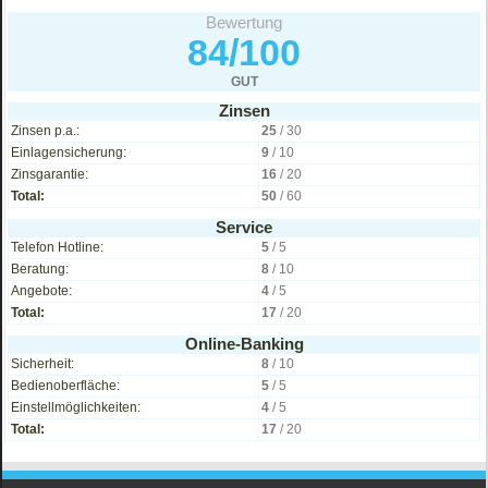
Bewertung
84/100
GUT
Zinsen
Zinsen p.a.:
25
/ 30
Einlagensicherung:
9
/ 10
Zinsgarantie:
16
/ 20
Total:
50
/ 60
Service
Telefon Hotline:
5
/ 5
Beratung:
8
/ 10
Angebote:
4
/ 5
Total:
17
/ 20
Online-Banking
Sicherheit:
8
/ 10
Bedienoberfläche:
5
/ 5
Einstellmöglichkeiten:
4
/ 5
Total:
17
/ 20