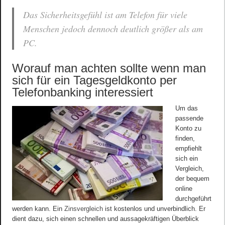
Das Sicherheitsgefühl ist am Telefon für viele
Menschen jedoch dennoch deutlich größer als am
PC.
Worauf man achten sollte wenn man
sich für ein Tagesgeldkonto per
Telefonbanking interessiert
Um das
passende
Konto zu
finden,
empfiehlt
sich ein
Vergleich,
der bequem
online
durchgeführt
werden kann. Ein
Zinsvergleich
ist kostenlos und unverbindlich. Er
dient dazu, sich einen schnellen und aussagekräftigen Überblick