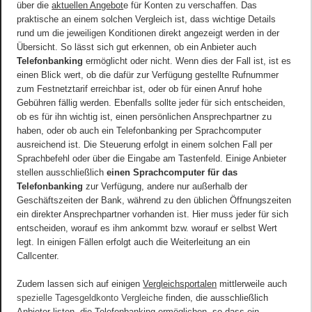
über die
aktuellen Angebot
e für Konten zu verschaffen. Das
praktische an einem solchen Vergleich ist, dass wichtige Details
rund um die jeweiligen Konditionen direkt angezeigt werden in der
Übersicht. So lässt sich gut erkennen, ob ein Anbieter auch
Telefonbanking
ermöglicht oder nicht. Wenn dies der Fall ist, ist es
einen Blick wert, ob die dafür zur Verfügung gestellte Rufnummer
zum Festnetztarif erreichbar ist, oder ob für einen Anruf hohe
Gebühren fällig werden. Ebenfalls sollte jeder für sich entscheiden,
ob es für ihn wichtig ist, einen persönlichen Ansprechpartner zu
haben, oder ob auch ein Telefonbanking per Sprachcomputer
ausreichend ist. Die Steuerung erfolgt in einem solchen Fall per
Sprachbefehl oder über die Eingabe am Tastenfeld. Einige Anbieter
stellen ausschließlich
einen Sprachcomputer für das
Telefonbanking
zur Verfügung, andere nur außerhalb der
Geschäftszeiten der Bank, während zu den üblichen Öffnungszeiten
ein direkter Ansprechpartner vorhanden ist. Hier muss jeder für sich
entscheiden, worauf es ihm ankommt bzw. worauf er selbst Wert
legt. In einigen Fällen erfolgt auch die Weiterleitung an ein
Callcenter.
Zudem lassen sich auf einigen
Vergleichsportalen
mittlerweile auch
spezielle Tagesgeldkonto Vergleiche
finden, die ausschließlich
Anbieter listen, die Telefonbanking ermöglichen, so dass ein