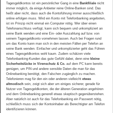
Tagesgeldkontos ist ein persönlicher Gang in eine
Bankfiliale
nicht
immer möglich, da einige Anbieter reine Online-Banken sind. Das
heißt aber nicht, dass auch die Kontoführung immer ausschließlich
online erfolgen muss. Wird ein Konto mit Telefonbanking angeboten,
ist im Prinzip nicht einmal ein Computer nötig. Wer über einen
Telefonanschluss verfügt, kann sich bequem und unkompliziert an
seine Bank wenden und eine Ein- oder Auszahlung auf bzw. von
seinem Tagesgeldkonto vornehmen lassen. Auch bei Fragen rund
um das Konto kann man sich in den meisten Fällen per Telefon an
seine Bank wenden. Einfacher und unkomplizierter geht das Führen
eines Tagesgeldkontos wohl kaum. Zudem schätzen viele
Telefonbanking-Kunden das gute Gefühl dabei, denn eine
kleine
Sicherheitslücke in Virenschutz & Co.
auf dem PC kann bereits
genügen, um PIN und andere sensible Daten die man für das
Onlinebanking benötigt, den Falschen zugänglich zu machen.
Telefonieren mag für den ein oder anderen vielleicht
etwas
altmodisch
sein, zeigt sich aber um einiges sicherer, gerade für
Nutzer von Tagesgeldkonten, die der älteren Generation angehören
und dem Onlinebanking generell etwas skeptisch gegenüberstehen.
Aber natürlich ist auch für das Telefonbanking ein Passwort nötig,
schließlich muss sich der Kontoinhaber als Berechtigter am Telefon
identifizieren können.